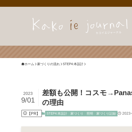
ホーム
家づくりの流れ
STEP4:本設計
差額も公開！コスモ→Pana
2023
9/01
の理由
【PR】
2023-
STEP4:本設計
家づくり
照明
家づくり記録