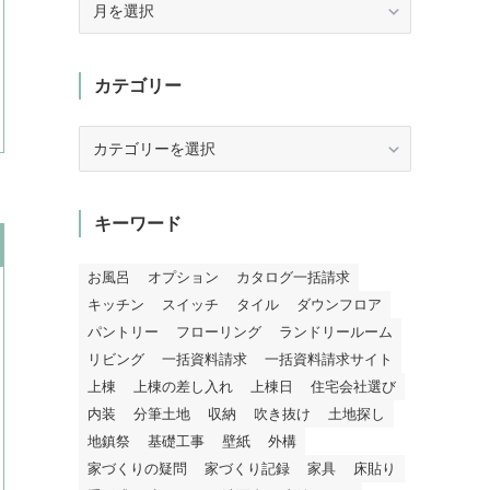
ー
カ
イ
カテゴリー
ブ
カ
テ
ゴ
リ
キーワード
ー
お風呂
オプション
カタログ一括請求
キッチン
スイッチ
タイル
ダウンフロア
パントリー
フローリング
ランドリールーム
リビング
一括資料請求
一括資料請求サイト
上棟
上棟の差し入れ
上棟日
住宅会社選び
内装
分筆土地
収納
吹き抜け
土地探し
地鎮祭
基礎工事
壁紙
外構
家づくりの疑問
家づくり記録
家具
床貼り